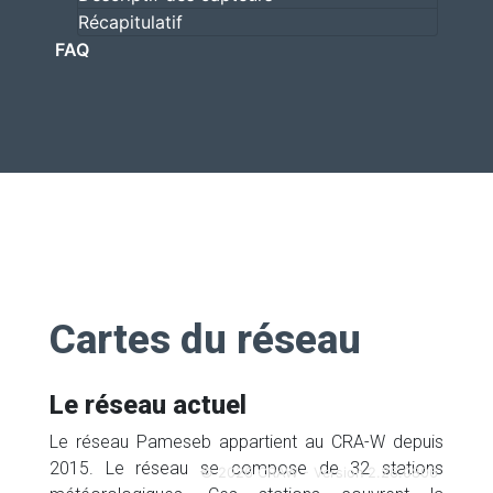
Récapitulatif
FAQ
Cartes du réseau
Le réseau actuel
Le réseau Pameseb appartient au CRA-W depuis
2015. Le réseau se compose de 32 stations
© 2026 CRAW - Version 2.26.0806